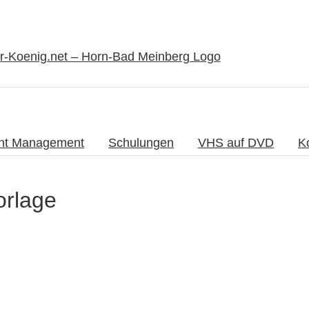
nt Management
Schulungen
VHS auf DVD
K
ika
rlage
kelmann
eibfluss
cemaking
ika Winkelmann – Schreibfluss | Zen &
acemaking