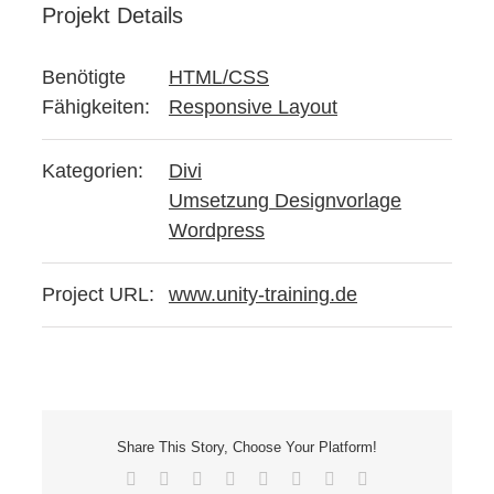
Projekt Details
Benötigte
HTML/CSS
Fähigkeiten:
Responsive Layout
Kategorien:
Divi
Umsetzung Designvorlage
Wordpress
Project URL:
www.unity-training.de
Share This Story, Choose Your Platform!
Facebook
X
Reddit
LinkedIn
Tumblr
Pinterest
Vk
E-