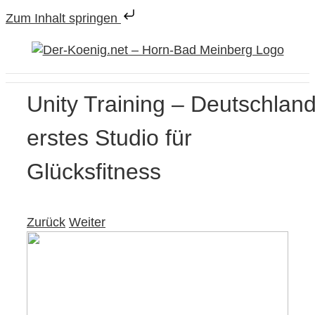
Zum Inhalt springen
Zum
Inhalt
springen
Unity Training – Deutschlan
erstes Studio für
Glücksfitness
Zurück
Weiter
View
Larger
Image