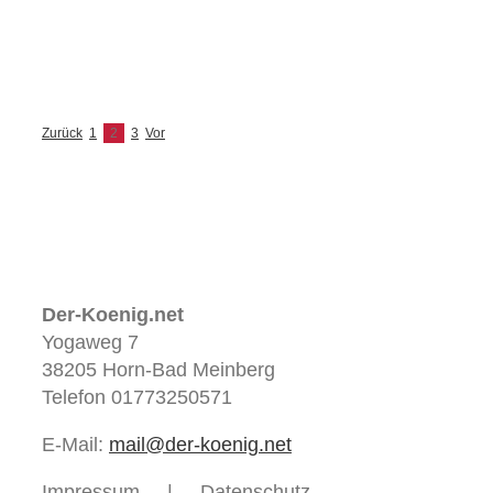
ENERGY HEALING Gebete Cranio-Sacrale
Balance MahaVastu® Layout und Visual
Builder: Divi
Zurück
1
2
3
Vor
Der-Koenig.net
Yogaweg 7
38205 Horn-Bad Meinberg
Telefon 01773250571
E-Mail:
mail@der-koenig.net
Impressum
Datenschutz