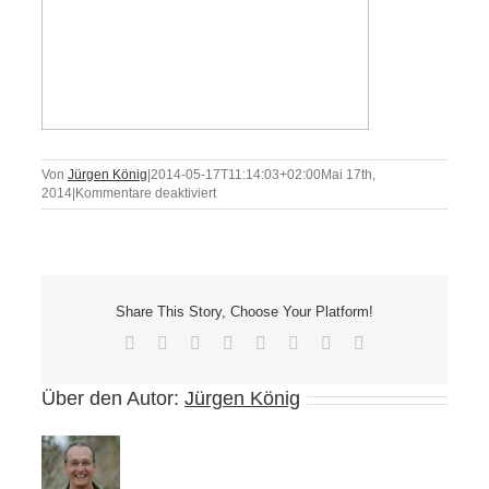
Von
Jürgen König
|
2014-05-17T11:14:03+02:00
Mai 17th,
für
2014
|
Kommentare deaktiviert
awakening-
coaching-
deutschland-
arjuna-
ardagh
Share This Story, Choose Your Platform!
Facebook
X
Reddit
LinkedIn
Tumblr
Pinterest
Vk
E-
Mail
Über den Autor:
Jürgen König