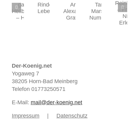
Petra
Spirit
Frank
Ernst
–
Alegra
Wiltgen
Kinderheimat
–
Zentrum
Healing
–
Reinhardshof
Coaching.
für
Art
Tarot
–
Rinder.
ganzheitliche
–
de
Frankfurt,
Natur.
Heilbehandlungen
Alexandra
Marseille
Nieder-
Lebensfreude
–
Gravina
&
Erlenbach
Harztor
Numerologie
Ilfeld
Der-Koenig.net
Yogaweg 7
38205 Horn-Bad Meinberg
Telefon 01773250571
E-Mail:
mail@der-koenig.net
Impressum
Datenschutz