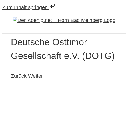
Zum Inhalt springen
Zum
Inhalt
springen
Deutsche Osttimor
Gesellschaft e.V. (DOTG)
Zurück
Weiter
View
Larger
Image