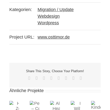
Kategorien:
Migration / Update
Webdesign
Wordpress
Project URL:
www.osttimor.de
Share This Story, Choose Your Platform!
Facebook
X
Reddit
LinkedIn
Tumblr
Pinterest
Vk
E-
Mail
Ähnliche Projekte
Herz-