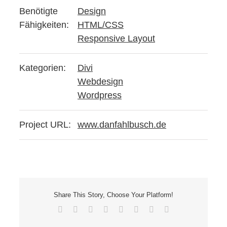
Benötigte
Design
Fähigkeiten:
HTML/CSS
Responsive Layout
Kategorien:
Divi
Webdesign
Wordpress
Project URL:
www.danfahlbusch.de
Share This Story, Choose Your Platform!
Facebook
X
Reddit
LinkedIn
Tumblr
Pinterest
Vk
E-
Mail