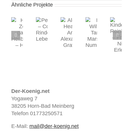
Ähnliche Projekte
Herz-
Petra
Spirit
Frank
Ernst
–
Alegra
Wiltgen
Kinderheimat
–
Zentrum
Healing
–
Reinhardshof
Coaching.
für
Art
Tarot
–
Rinder.
ganzheitliche
–
de
Frankfurt,
Natur.
Heilbehandlungen
Alexandra
Marseille
Nieder-
Lebensfreude
–
Gravina
&
Erlenbach
Harztor
Numerologie
Ilfeld
Der-Koenig.net
Yogaweg 7
38205 Horn-Bad Meinberg
Telefon 01773250571
E-Mail:
mail@der-koenig.net